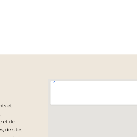
ts et
,
e et de
s, de sites