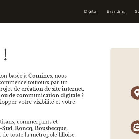
Digital
Branding
S
 !
ion basée à
Comines
, nous
 commence toujours par un
rojet de
création de site internet,
O ou de communication digitale
?
per votre visibilité et votre
rtisans, commerçants et
-Sud, Roncq, Bousbecque,
 de toute la métropole lilloise.