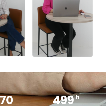
28
790
h