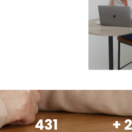
683
+
4