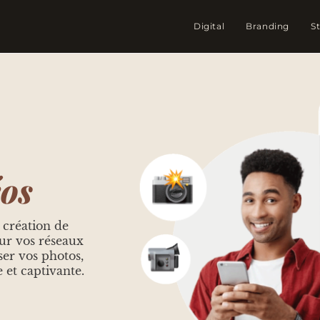
Digital
Branding
S
éos
 création de
our vos réseaux
ser vos photos,
 et captivante.