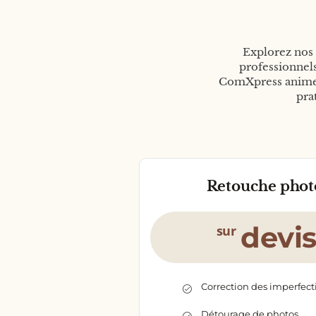
Explorez nos 
professionnels
ComXpress anime 
pra
Retouche phot
devi
sur
Correction des imperfect
Détourage de photos