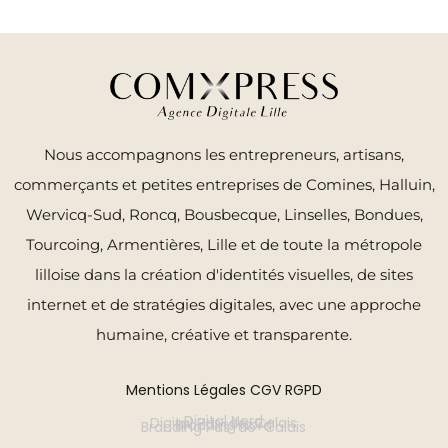
Nous accompagnons les entrepreneurs, artisans,
commerçants et petites entreprises de Comines, Halluin,
Wervicq-Sud, Roncq, Bousbecque, Linselles, Bondues,
Tourcoing, Armentières, Lille et de toute la métropole
lilloise dans la création d'identités visuelles, de sites
internet et de stratégies digitales, avec une approche
humaine, créative et transparente.
Mentions Légales
CGV
RGPD
Digital Nord
Digital Pas-de-Calais
Branding Nord
Branding Pas-de-Calais