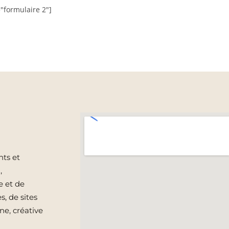
="formulaire 2"]
ts et
,
e et de
s, de sites
ne, créative