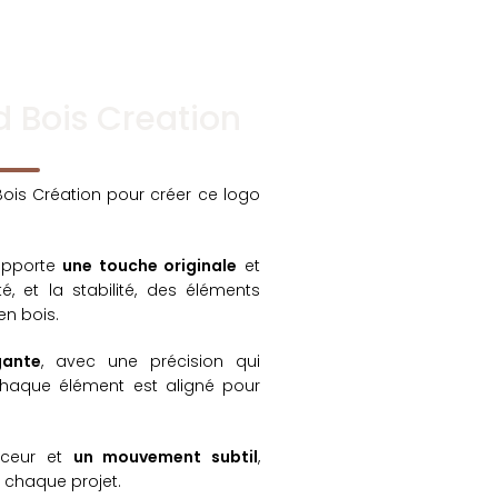
d Bois Creation
is Création pour créer ce logo
 apporte
une touche originale
et
té, et la stabilité, des éléments
n bois.
gante
, avec une précision qui
 Chaque élément est aligné pour
uceur et
un mouvement subtil
,
 chaque projet.